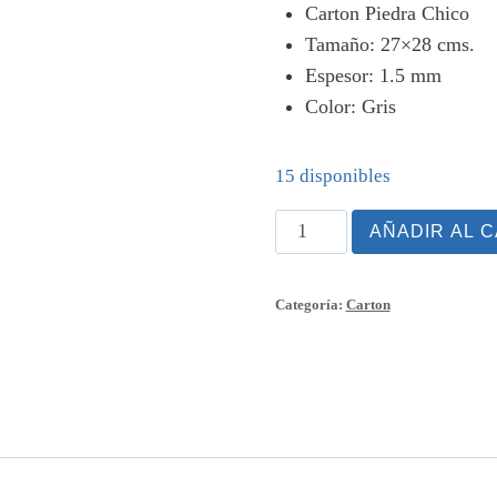
Carton Piedra Chico
Tamaño: 27×28 cms.
Espesor: 1.5 mm
Color: Gris
15 disponibles
Carton
AÑADIR AL 
Piedra
Chico
Categoría:
Carton
27x38
cantidad