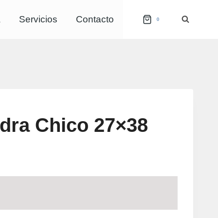
a
Servicios
Contacto
0
edra Chico 27×38