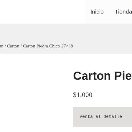
Inicio
Tiend
r.
/
Carton
/
Carton Piedra Chico 27×38
Carton Pi
$
1.000
Venta al detalle