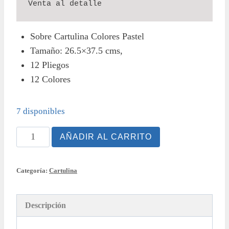
Venta al detalle
Sobre Cartulina Colores Pastel
Tamaño: 26.5×37.5 cms,
12 Pliegos
12 Colores
7 disponibles
Sobre
AÑADIR AL CARRITO
cartulina
de
Categoría:
Cartulina
colores
Pastel
cantidad
Descripción