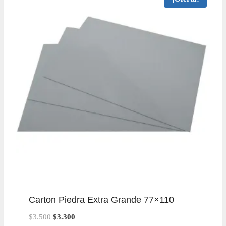
Carton Piedra Extra Grande 77×110
El
El
$
3.500
$
3.300