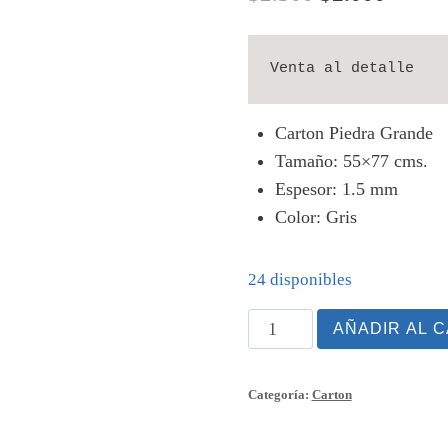
precio
precio
original
actual
Venta al detalle
era:
es:
Carton Piedra Grande
$2.300.
$2.000
Tamaño: 55×77 cms.
Espesor: 1.5 mm
Color: Gris
24 disponibles
Carton
AÑADIR AL 
Piedra
Grande
Categoría:
Carton
55x77
cantidad