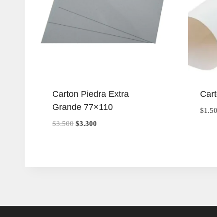
Carton Piedra Extra
Cart
Grande 77×110
$
1.5
El
El
$
3.500
$
3.300
precio
precio
original
actual
era:
es:
$3.500.
$3.300.