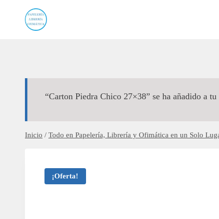
Saltar
al
contenido
“Carton Piedra Chico 27×38” se ha añadido a tu 
Inicio
/
Todo en Papelería, Librería y Ofimática en un Solo Luga
¡Oferta!