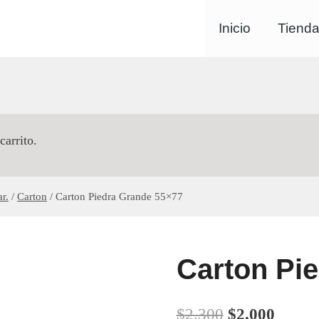
Inicio
Tiend
carrito.
r.
/
Carton
/
Carton Piedra Grande 55×77
Carton Pi
El
El
$
2.300
$
2.000