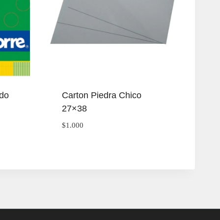
ado
Carton Piedra Chico
27×38
$
1.000