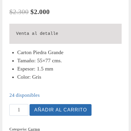
El
El
$
2.300
$
2.000
precio
precio
original
actual
Venta al detalle
era:
es:
Carton Piedra Grande
$2.300.
$2.000.
Tamaño: 55×77 cms.
Espesor: 1.5 mm
Color: Gris
24 disponibles
Carton
AÑADIR AL CARRITO
Piedra
Grande
Categoría:
Carton