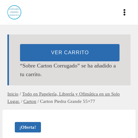
Saltar
al
contenido
VER CARRITO
“Sobre Carton Corrugado” se ha añadido a
tu carrito.
Inicio
/
Todo en Papelería, Librería y Ofimática en un Solo
Lugar.
/
Carton
/
Carton Piedra Grande 55×77
¡Oferta!