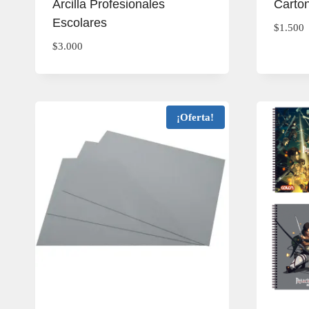
Arcilla Profesionales
Carto
Escolares
$
1.500
$
3.000
¡Oferta!