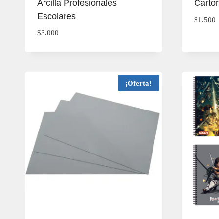
Arcilla Profesionales
Carto
Escolares
$
1.500
$
3.000
¡Oferta!