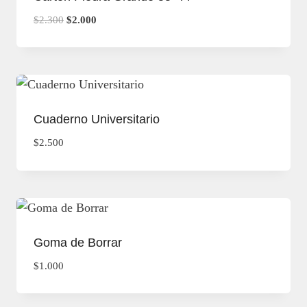
El
El
$
2.300
$
2.000
precio
precio
original
actual
era:
es:
$2.300.
$2.000.
Cuaderno Universitario
$
2.500
Goma de Borrar
$
1.000