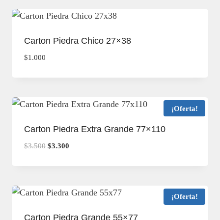
Carton Piedra Chico 27×38
$
1.000
¡Oferta!
Carton Piedra Extra Grande 77×110
El
El
$
3.500
$
3.300
precio
precio
original
actual
era:
es:
$3.500.
$3.300.
¡Oferta!
Carton Piedra Grande 55×77